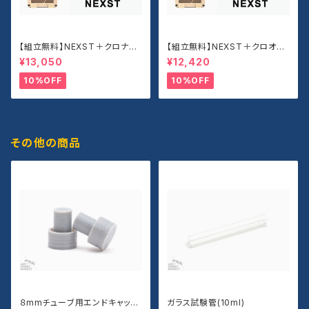
【組立無料】NEXST＋クロナガ
【組立無料】NEXST＋クロオオ
アリセット
アリセット
¥13,050
¥12,420
10%OFF
10%OFF
その他の商品
８mmチューブ用エンドキャップ
ガラス試験管(10ml)