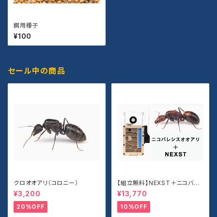
餌用種子
¥100
セール中の商品
クロオオアリ（コロニー）
【組立無料】NEXST＋ニコバレ
シスオオアリセット
¥3,200
¥13,770
20%OFF
10%OFF