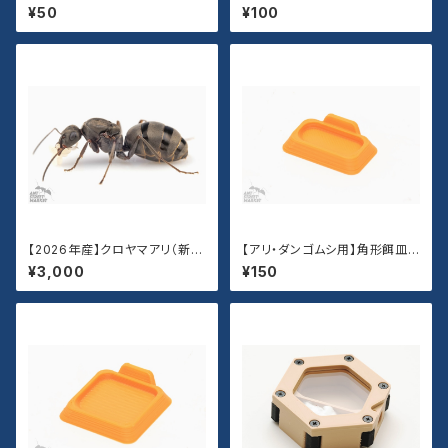
(２個)
¥50
¥100
【2026年産】クロヤマアリ（新女
【アリ・ダンゴムシ用】角形餌皿
王）
（Sサイズ）
¥3,000
¥150