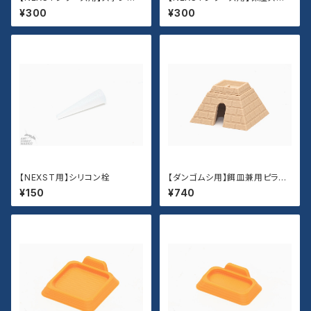
ストッパー
ンジ
¥300
¥300
【NEXST用】シリコン栓
【ダンゴムシ用】餌皿兼用ピラミ
ッドシェルター
¥150
¥740