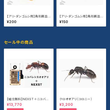
【アリ・ダンゴムシ用】角形餌皿
【アリ・ダンゴムシ用】角形餌皿
（Lサイズ）
（Sサイズ）
¥200
¥150
セール中の商品
【組立無料】NEXST＋ニコバレ
クロオオアリ（コロニー）
シスオオアリセット
¥13,770
¥3,200