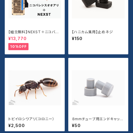
【組立無料】NEXST＋ニコバレ
【ハニカム巣用】止めネジ
シスオオアリセット
¥13,770
¥150
10%OFF
トビイロシワアリ（コロニー）
８mmチューブ用エンドキャップ
(２個)
¥2,500
¥50