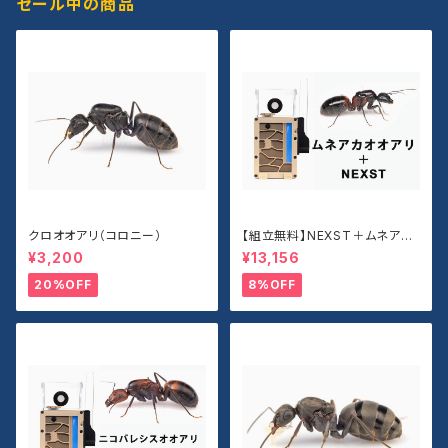
セール中の商品
クロオオアリ（コロニー）
【組立無料】NEXST＋ムネアカ
オオアリセット
¥3,200
¥13,156
20%OFF
8%OFF