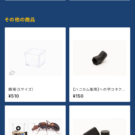
その他の商品
餌場（Sサイズ）
【ハニカム巣用】への字コネクタ
ー
¥510
¥150