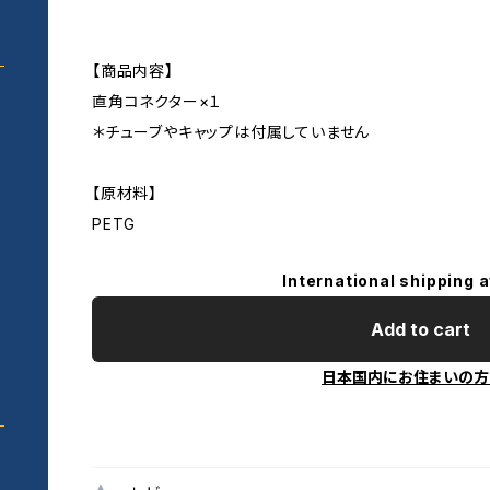
【商品内容】
直角コネクター×１
＊チューブやキャップは付属していません
い
【原材料】
PETG
International shipping a
Add to cart
日本国内にお住まいの方