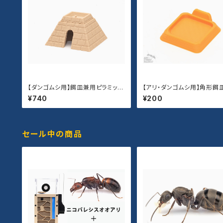
【ダンゴムシ用】餌皿兼用ピラミッド
【アリ・ダンゴムシ用】角形餌皿
シェルター
イズ）
¥740
¥200
セール中の商品