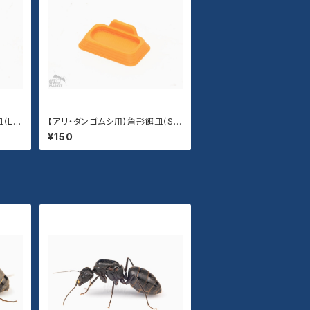
（Lサ
【アリ・ダンゴムシ用】角形餌皿（Sサ
イズ）
¥150