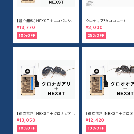
【組立無料】NEXST＋ニコバレシス
クロヤマアリ（コロニー）
オオアリセット
¥13,770
¥3,000
10%OFF
25%OFF
【組立無料】NEXST＋クロナガアリ
【組立無料】NEXST＋クロオ
セット
セット
¥13,050
¥12,420
10%OFF
10%OFF