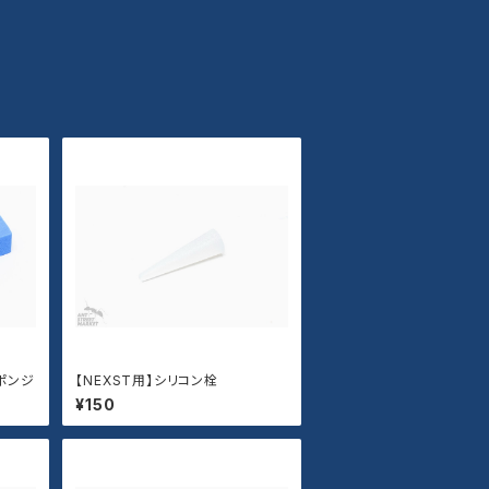
ポンジ
【NEXST用】シリコン栓
¥150