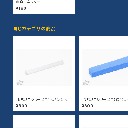
直角コネクター
¥180
同じカテゴリの商品
【NEXSTシリーズ用】スポンジスト
【NEXSTシリーズ用】保湿ス
ッパー
¥300
¥300