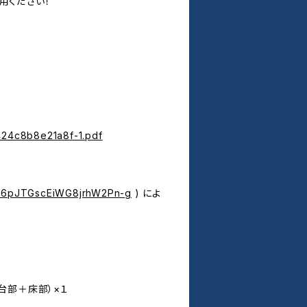
用ください！
424c8b8e21a8f-1.pdf
Ck6pJTGscEiWG8jrhW2Pn-g
) によ
土台部＋床部）×１