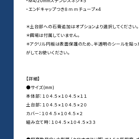
・M4/20mmステンレスネジ×５
・エンドキャップつき８ｍｍチューブ×4
＊土台部への石膏追加はオプションより選択してください。
＊餌場は付属していません。
＊アクリル円板は表面保護のため、半透明のシールを貼っ
がしてお使いください。
【詳細】
●サイズ(mm)
本体部：１０４.５×１０４.５×１１
土台部：１０４.５×１０４.５×２０
カバー：１０４.５×１０４.５×２
組み立て時：１０４.５×１０４.５×３３