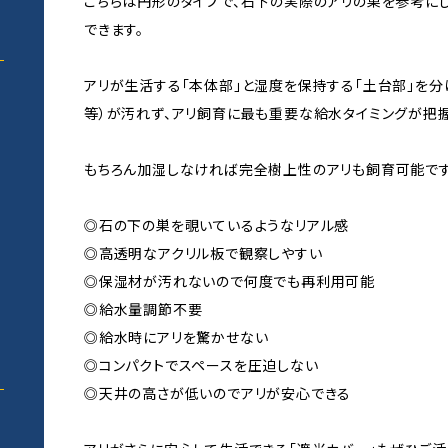
こちらは円形のタイプで、石下の実際のアリの巣を参考に
できます。
アリが生活する「本体部」と湿度を保持する「土台部」を分
等）が汚れず、アリ飼育に最も重要な給水タイミングが把握
もちろん加湿しなければ完全樹上性のアリも飼育可能です
い
◎石の下の巣を覗いているようなリアル感
◎高透明なアクリル板で観察しやすい
◎保湿材が汚れないので何度でも再利用可能
◎給水量調節不要
◎給水時にアリを驚かせない
◎コンパクトでスペースを圧迫しない
◎天井の高さが低いのでアリが安心できる