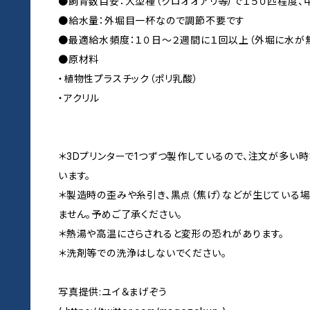
●飼育数目安：大型種（クロオオアリ等）で１５０匹程度、
●給水量：外堀目一杯なので調節不要です
●最適給水頻度：１０日〜２週間に１回以上（外堀に水が
●原材料
・植物性プラスチック（ポリ乳酸）
・アクリル
＊3Dプリンターで1つずつ製作しているので、注文が多
います。
＊製造時の歪みや糸引き、黒点（焦げ）などが生じている
ません。予めご了承ください。
＊熱湯や高温にさらされると変形の恐れがあります。
＊洗剤等での洗浄はしないでください。
写真提供:ユイ＆まげぞう