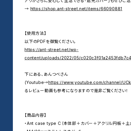
アリがさらに安心して生活できる「遮光カバー」もぜひご活
→
https://shop.ant-street.net/items/66090881
【使用方法】
以下のPDFを御覧ください。
https://ant-street.net/wp-
content/uploads/2022/05/c020c3f01a2453fdb7c
下にある、あんつべさん
(Youtube→
https://www.youtube.com/channel/U
るレビュー動画も参考になりますので是非ご覧ください！
【商品内容】
・Ant case type C（本体部＋カバー＋アクリル円板＋