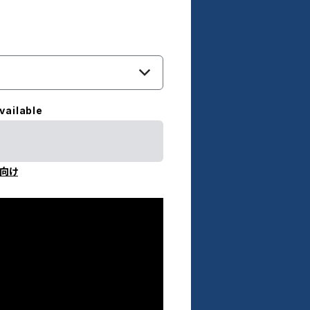
vailable
向け