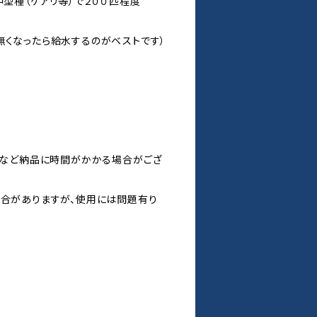
中型種（ケアリ等）で２００匹程度
無くなったら給水するのがベストです）
い時など納品に時間がかかる場合がござ
場合がありますが、使用には問題有り