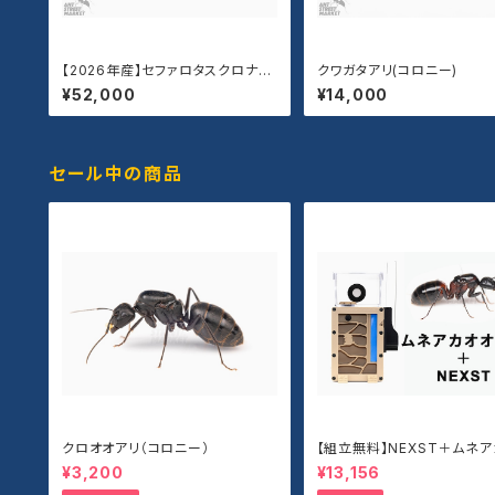
【2026年産】セファロタスクロナガ
クワガタアリ(コロニー)
アリ(新女王)
¥52,000
¥14,000
セール中の商品
クロオオアリ（コロニー）
【組立無料】NEXST＋ムネ
アリセット
¥3,200
¥13,156