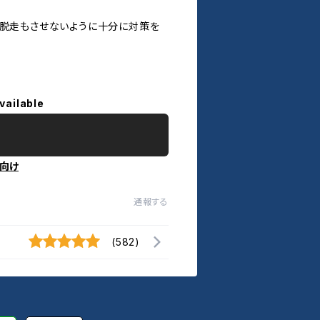
、脱走もさせないように十分に対策を
vailable
向け
通報する
(582)