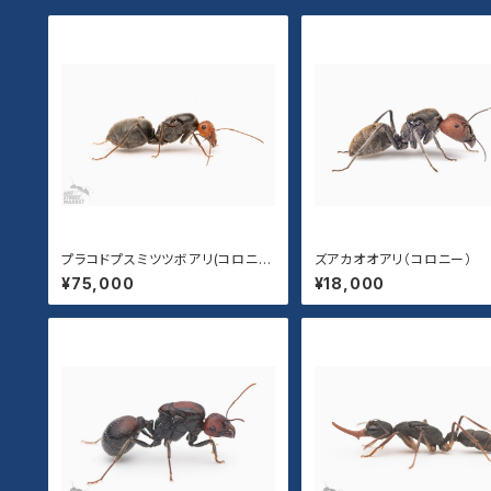
プラコドプスミツツボアリ(コロニ
ズアカオオアリ（コロニー）
ー)
¥75,000
¥18,000