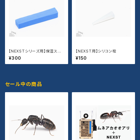
【NEXSTシリーズ用】保湿スポ
【NEXST用】シリコン栓
ンジ
¥300
¥150
セール中の商品