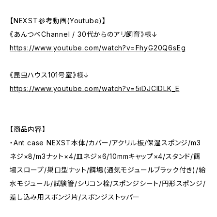
【NEXST参考動画(Youtube)】
《あんつべChannel / 30代からのアリ飼育》様↓
https://www.youtube.com/watch?v=FhyG20Q6sEg
《昆虫ハウス101号室》様↓
https://www.youtube.com/watch?v=5iDJCIDLK_E
【商品内容】
・Ant case NEXST本体/カバー/アクリル板/保湿スポンジ/m3
ネジ×8/m3ナット×4/皿ネジ×6/10mmキャップ×4/スタンド/餌
場スロープ/巣口型ナット/餌場(通気モジュールブラック付き)/給
水モジュール/試験管/シリコン栓/スポンジシート/円形スポンジ/
差し込み用スポンジ片/スポンジストッパー