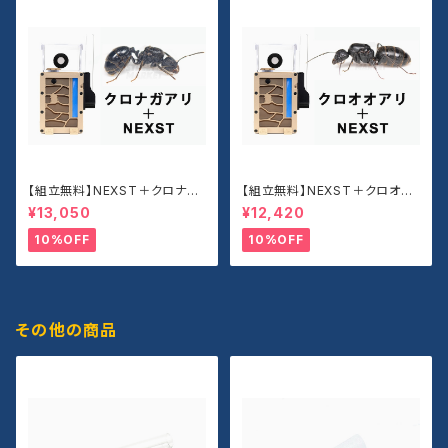
【組立無料】NEXST＋クロナガ
【組立無料】NEXST＋クロオオ
アリセット
アリセット
¥13,050
¥12,420
10%OFF
10%OFF
その他の商品