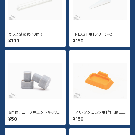
ガラス試験管(10ml)
【NEXST用】シリコン栓
¥100
¥150
８mmチューブ用エンドキャップ
【アリ・ダンゴムシ用】角形餌皿
(２個)
（Sサイズ）
¥50
¥150