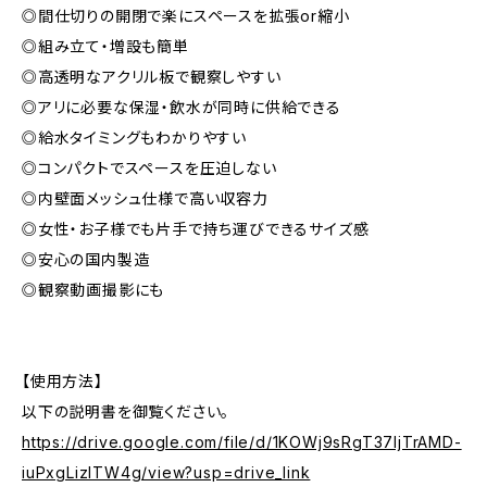
◎間仕切りの開閉で楽にスペースを拡張or縮小
◎組み立て・増設も簡単
◎高透明なアクリル板で観察しやすい
◎アリに必要な保湿・飲水が同時に供給できる
◎給水タイミングもわかりやすい
◎コンパクトでスペースを圧迫しない
◎内壁面メッシュ仕様で高い収容力
◎女性・お子様でも片手で持ち運びできるサイズ感
◎安心の国内製造
◎観察動画撮影にも
【使用方法】
以下の説明書を御覧ください。
https://drive.google.com/file/d/1KOWj9sRgT37IjTrAMD-
iuPxgLizlTW4g/view?usp=drive_link