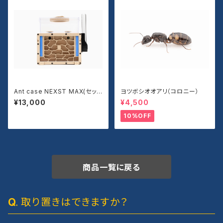
Ant case NEXST MAX(セッ
ヨツボシオオアリ（コロニー）
ト)
¥13,000
¥4,500
10%OFF
商品一覧に戻る
取り置きはできますか？