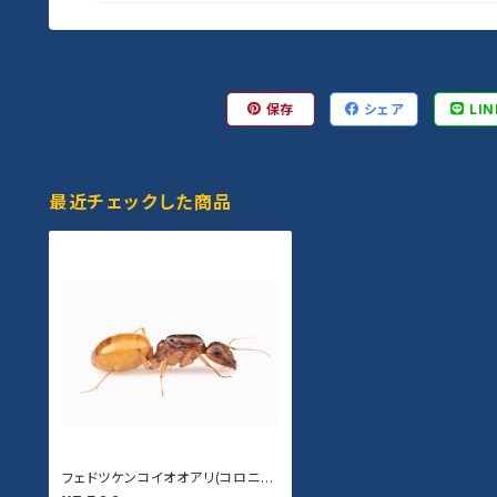
保存
シェア
LIN
最近チェックした商品
フェドツケンコイオオアリ(コロニ
ー)