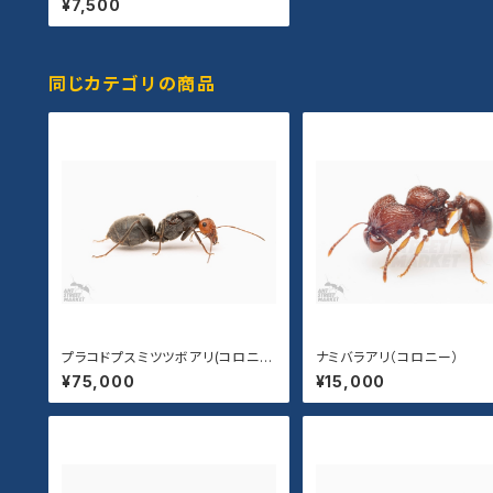
¥7,500
同じカテゴリの商品
プラコドプスミツツボアリ(コロニ
ナミバラアリ（コロニー）
ー)
¥75,000
¥15,000